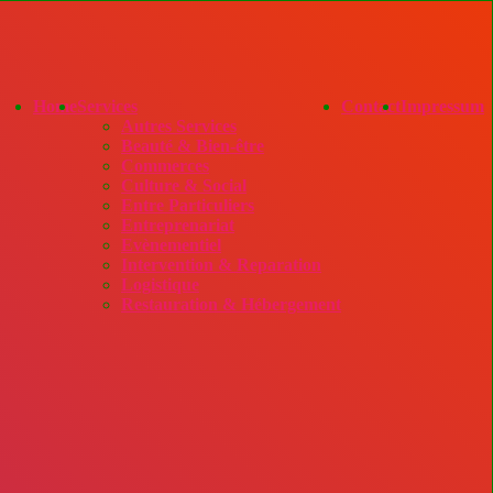
Home
Services
Contact
Impressum
Autres Services
Beauté & Bien-être
Commerces
Culture & Social
Entre Particuliers
Entreprenariat
Evènementiel
Intervention & Reparation
Logistique
Restauration & Hébergement