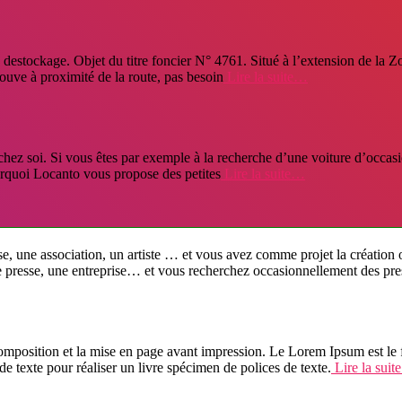
e destockage. Objet du titre foncier N° 4761. Situé à l’extension de la
uve à proximité de la route, pas besoin
Lire la suite…
ez soi. Si vous êtes par exemple à la recherche d’une voiture d’occasion
ourquoi Locanto vous propose des petites
Lire la suite…
ciation, un artiste … et vous avez comme projet la création ou la re
 presse, une entreprise… et vous recherchez occasionnellement des prest
position et la mise en page avant impression. Le Lorem Ipsum est le f
exte pour réaliser un livre spécimen de polices de texte.
Lire la sui