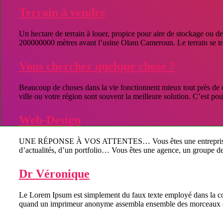
Terrain à vendre
Un hectare de terrain à louer, propice pour aire de stockage ou d
200000000 mètres avant l’usine Olam Cameroun. Le terrain se tro
Vous cherchez quelque chose ?
Beaucoup de choses dans la vie fonctionnent mieux tout près de ch
ville ou votre région sont souvent la meilleure solution. C’est p
Web-Design
UNE RÉPONSE À VOS ATTENTES… Vous êtes une entreprise, une asso
d’actualités, d’un portfolio… Vous êtes une agence, un groupe de
Dr Véronique
Le Lorem Ipsum est simplement du faux texte employé dans la com
quand un imprimeur anonyme assembla ensemble des morceaux de t