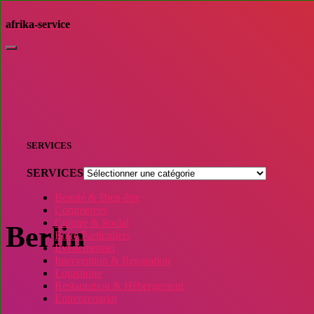
afrika-service
Déplier
la
navigation
SERVICES
SERVICES
Beauté & Bien-être
Commerces
Culture & Social
Berlin
Entre Particuliers
Evènementiel
Intervention & Reparation
Logistique
Restauration & Hébergement
Entreprenariat